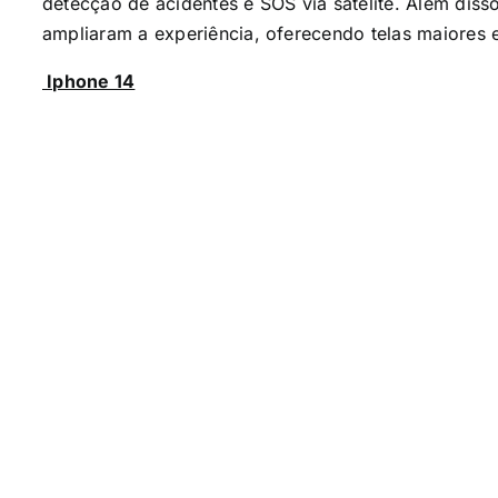
detecção de acidentes e SOS via satélite. Além diss
ampliaram a experiência, oferecendo telas maiores
Iphone 14